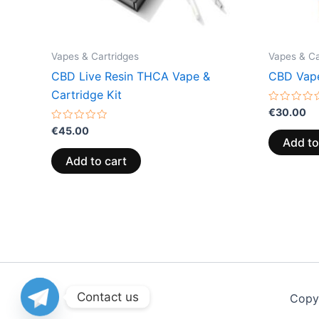
Vapes & Cartridges
Vapes & Ca
CBD Live Resin THCA Vape &
CBD Vape
Cartridge Kit
Rated
€
30.00
0
Rated
out
€
45.00
0
of
Add to
out
5
of
Add to cart
5
Contact us
Copy