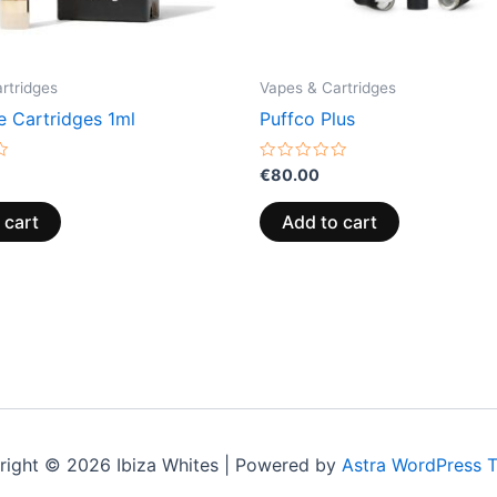
rtridges
Vapes & Cartridges
 Cartridges 1ml
Puffco Plus
Rated
€
80.00
0
out
of
 cart
Add to cart
5
right © 2026 Ibiza Whites | Powered by
Astra WordPress 