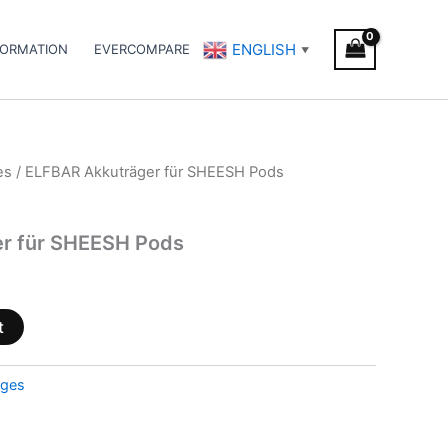
ENGLISH
FORMATION
EVERCOMPARE
▼
es
/ ELFBAR Akkuträger für SHEESH Pods
r für SHEESH Pods
t
dges