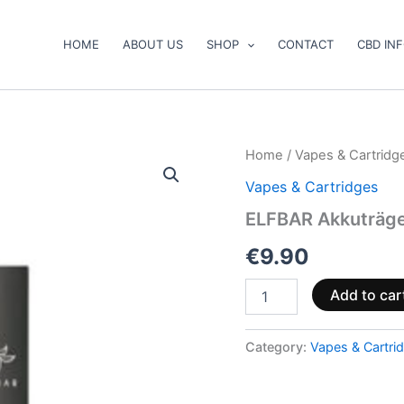
HOME
ABOUT US
SHOP
CONTACT
CBD IN
ELFBAR
Home
/
Vapes & Cartridg
Akkuträger
Vapes & Cartridges
für
SHEESH
ELFBAR Akkuträge
Pods
quantity
€
9.90
Add to car
Category:
Vapes & Cartri