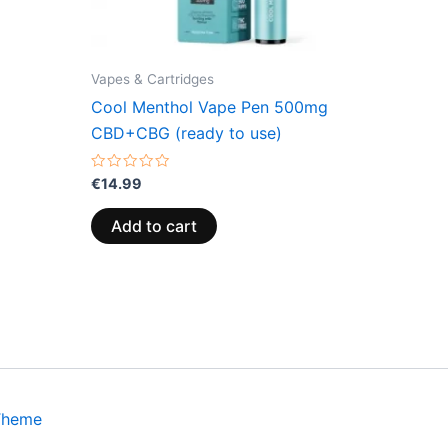
Vapes & Cartridges
Cool Menthol Vape Pen 500mg
CBD+CBG (ready to use)
Rated
€
14.99
0
out
of
Add to cart
5
Theme