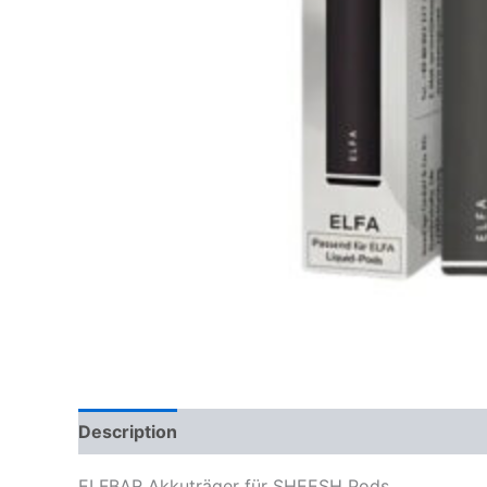
Description
Reviews (0)
ELFBAR Akkuträger für SHEESH Pods